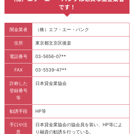
です！
闇金業者
（株）エフ・エー・バンク
住所
東京都文京区後楽
電話番号
03-5656-07**
FAX
03-5539-47**
詐称した
日本貸金業協会
登録番号
等
勧誘手段
HP等
手口や注
日本貸金業協会の協会員を装い、HP等によ
意
り融資の勧誘を行っている。