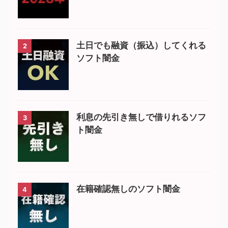
土日でも融資（振込）してくれる
2
ソフト闇金
利息の先引き無しで借りれるソフ
3
ト闇金
在籍確認無しのソフト闇金
4