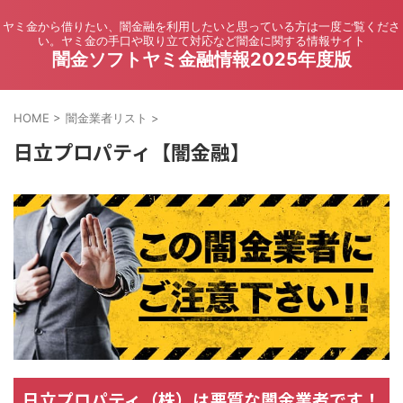
ヤミ金から借りたい、闇金融を利用したいと思っている方は一度ご覧くださ
い。ヤミ金の手口や取り立て対応など闇金に関する情報サイト
闇金ソフトヤミ金融情報2025年度版
HOME
>
闇金業者リスト
>
日立プロパティ【闇金融】
日立プロパティ（株）は悪質な闇金業者です！