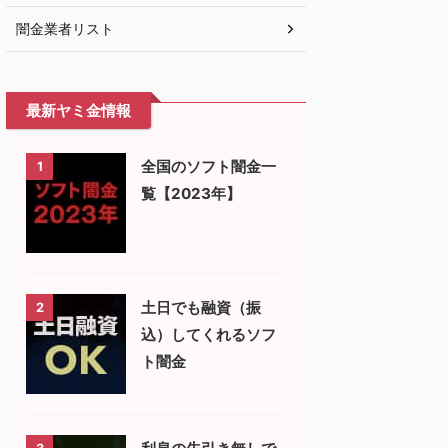
闇金業者リスト
最新ヤミ金情報
全国のソフト闇金一
1
覧【2023年】
土日でも融資（振
2
込）してくれるソフ
ト闇金