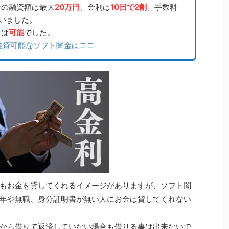
ーの融資額は最大
20万円
、金利は
10日で2割
、手数料
いました。
資は
可能
でした。
融資可能なソフト闇金はココ
もお金を貸してくれるイメージがありますが、ソフト闇
年や無職、身分証明書が無い人にお金は貸してくれない
から借りて返済していない場合も借りる事は出来ないで