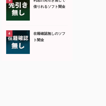
利息の先引き無しで
3
借りれるソフト闇金
在籍確認無しのソフ
4
ト闇金