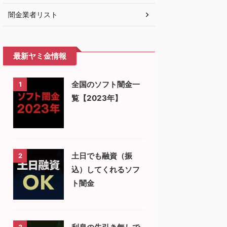
闇金業者リスト
最新ヤミ金情報
全国のソフト闇金一
1
覧【2023年】
土日でも融資（振
2
込）してくれるソフ
ト闇金