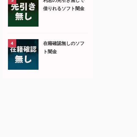
利息の先引き無しで
3
借りれるソフト闇金
在籍確認無しのソフ
4
ト闇金