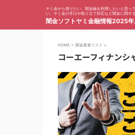
ヤミ金から借りたい、闇金融を利用したいと思っ
い。ヤミ金の手口や取り立て対応など闇金に関す
闇金ソフトヤミ金融情報2025年
HOME
>
闇金業者リスト
>
コーエーフィナンシ