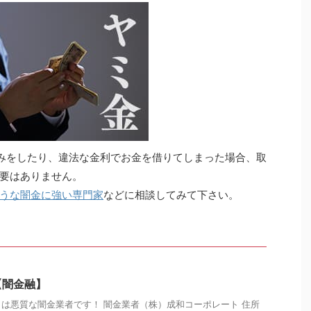
込みをしたり、違法な金利でお金を借りてしまった場合、取
要はありません。
うな闇金に強い専門家
などに相談してみて下さい。
【闇金融】
は悪質な闇金業者です！ 闇金業者（株）成和コーポレート 住所