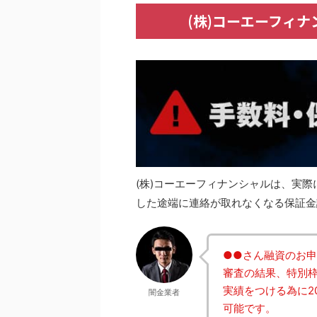
(株)コーエーフィ
(株)コーエーフィナンシャルは、実
した途端に連絡が取れなくなる保証金
●●さん融資のお
審査の結果、特別枠
実績をつける為に2
闇金業者
可能です。