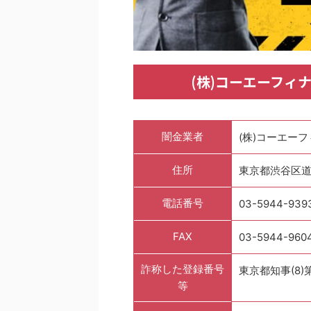
(株)コーエーフィ
闇金業者
(株)コーエー
住所
東京都渋谷区道玄
電話番号
03-5944-939
FAX
03-5944-960
詐称した登録番号
東京都知事(8)第
等