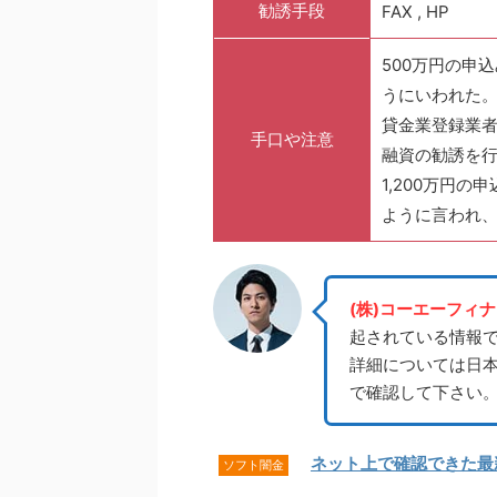
勧誘手段
FAX , HP
500万円の申
うにいわれた
貸金業登録業
手口や注意
融資の勧誘を
1,200万円
ように言われ
(株)コーエーフィ
起されている情報
詳細については日
で確認して下さい
ネット上で確認できた最
ソフト闇金