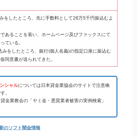
込みをしたところ、先に手数料として26万5千円振込むよ
。
者であることを装い、ホームページ及びファックスにて
行っている。
の申込みをしたところ、銀行(個人名義)の指定口座に振込む
、仮同意書が送られてきた。
ナンシャル
については日本貸金業協会のサイトで注意喚
です。
本貸金業教会の「ヤミ金・悪質業者被害の実例検索」
。
新のソフト闇金情報