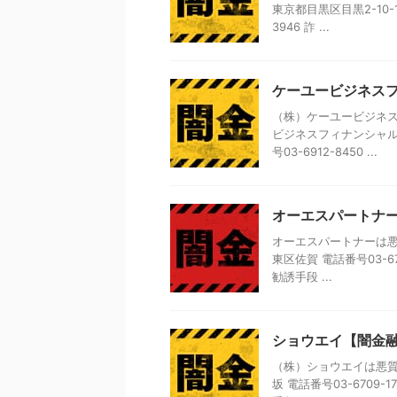
東京都目黒区目黒2-10-1
3946 詐 ...
ケーユービジネス
（株）ケーユービジネス
ビジネスフィナンシャル 
号03-6912-8450 ...
オーエスパートナ
オーエスパートナーは悪
東区佐賀 電話番号03-67
勧誘手段 ...
ショウエイ【闇金
（株）ショウエイは悪質
坂 電話番号03-6709-