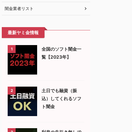
闇金業者リスト
最新ヤミ金情報
全国のソフト闇金一
1
覧【2023年】
土日でも融資（振
2
込）してくれるソフ
ト闇金